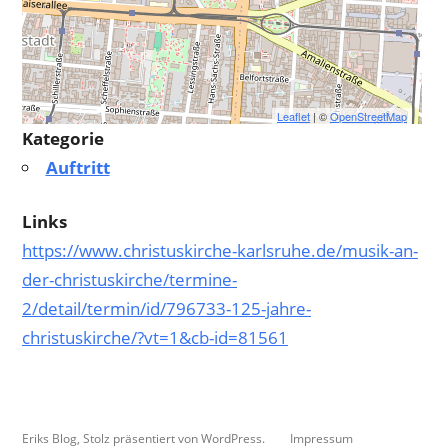
Leaflet
| ©
OpenStreetMap
Kategorie
Auftritt
Links
https://www.christuskirche-karlsruhe.de/musik-an-
der-christuskirche/termine-
2/detail/termin/id/796733-125-jahre-
christuskirche/?vt=1&cb-id=81561
Eriks Blog
,
Stolz präsentiert von WordPress.
Impressum