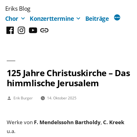
Zum
Eriks Blog
Inhalt
Chor
Konzerttermine
Beiträge
springen
Facebook
Instagram
YouTube
Mastodon
125 Jahre Christuskirche – Das
himmlische Jerusalem
Veröffentlicht
Erik Burger
14. Oktober 2025
von
Werke von
F. Mendelssohn Bartholdy
,
C. Kreek
u.a.