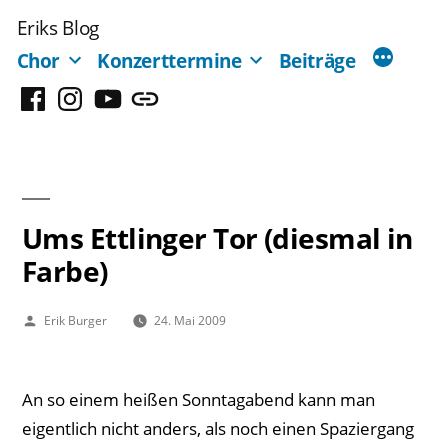
Zum
Eriks Blog
Inhalt
Chor
Konzerttermine
Beiträge
springen
Facebook
Instagram
YouTube
Mastodon
Ums Ettlinger Tor (diesmal in
Farbe)
Veröffentlicht
Erik Burger
24. Mai 2009
von
An so einem heißen Sonntagabend kann man
eigentlich nicht anders, als noch einen Spaziergang