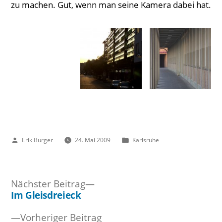
zu machen. Gut, wenn man seine Kamera dabei hat.
Veröffentlicht
Veröffentlicht
Erik Burger
24. Mai 2009
Karlsruhe
von
unter
Nächster
Nächster Beitrag
Beitrag:
Im Gleisdreieck
Beitragsnavigation
Vorheriger
Vorheriger Beitrag