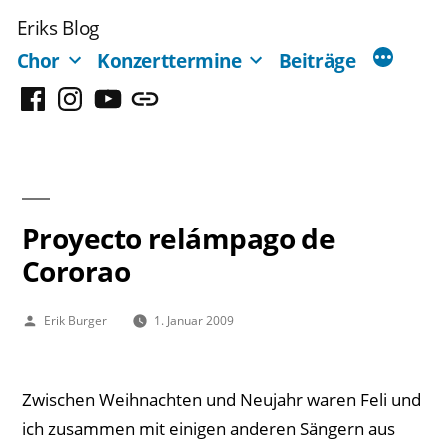
Zum
Eriks Blog
Inhalt
Chor
Konzerttermine
Beiträge
springen
Facebook
Instagram
YouTube
Mastodon
Proyecto relámpago de
Cororao
Veröffentlicht
Erik Burger
1. Januar 2009
von
Zwischen Weihnachten und Neujahr waren Feli und
ich zusammen mit einigen anderen Sängern aus