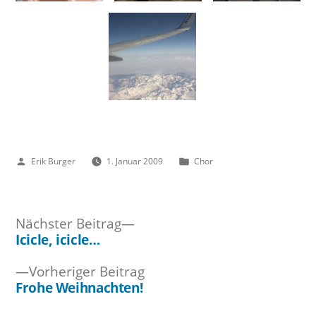
Veröffentlicht
Veröffentlicht
Erik Burger
1. Januar 2009
Chor
von
unter
Nächster
Nächster Beitrag
Beitrag:
Icicle, icicle…
Beitragsnavigation
Vorheriger
Vorheriger Beitrag
Beitrag:
Frohe Weihnachten!