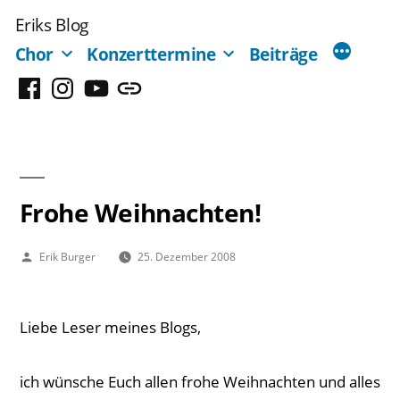
Zum
Eriks Blog
Inhalt
Chor
Konzerttermine
Beiträge
springen
Facebook
Instagram
YouTube
Mastodon
Frohe Weihnachten!
Veröffentlicht
Erik Burger
25. Dezember 2008
von
Liebe Leser meines Blogs,
ich wünsche Euch allen frohe Weihnachten und alles