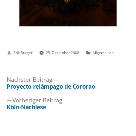
Veröffentlicht
Veröffentlicht
Erik Burger
25. Dezember 2008
Allgemeines
von
unter
Nächster
Nächster Beitrag
Beitrag:
Proyecto relámpago de Cororao
Beitragsnavigation
Vorheriger
Vorheriger Beitrag
Beitrag:
Köln-Nachlese