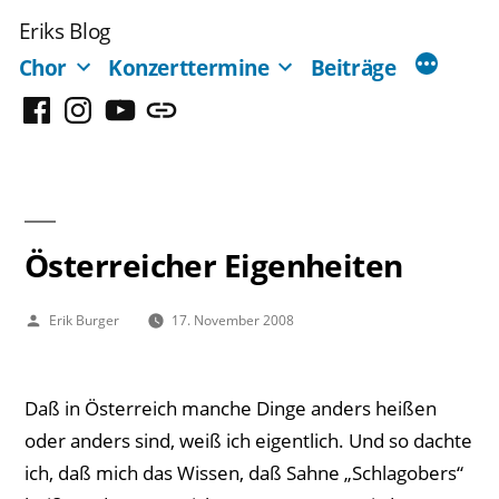
Zum
Eriks Blog
Inhalt
Chor
Konzerttermine
Beiträge
springen
Facebook
Instagram
YouTube
Mastodon
Österreicher Eigenheiten
Veröffentlicht
Erik Burger
17. November 2008
von
Daß in Österreich manche Dinge anders heißen
oder anders sind, weiß ich eigentlich. Und so dachte
ich, daß mich das Wissen, daß Sahne „Schlagobers“