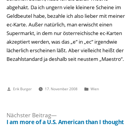
abgehakt. Da ich ungern viele kleinere Scheine im
Geldbeutel habe, bezahle ich also lieber mit meiner
ec-Karte. Außer natürlich, man erwischt einen
Supermarkt, in dem nur österreichische ec-Karten
akzeptiert werden, was das „e“ in „ec“ irgendwie
lächerlich erscheinen läßt. Aber vielleicht heißt der
Bezahlstandard ja deshalb seit neustem „Maestro“.
Veröffentlicht
Veröffentlicht
Erik Burger
17. November 2008
Wien
von
unter
Nächster
Nächster Beitrag
Beitrag:
I am more of a U.S. American than I thought
Beitragsnavigation