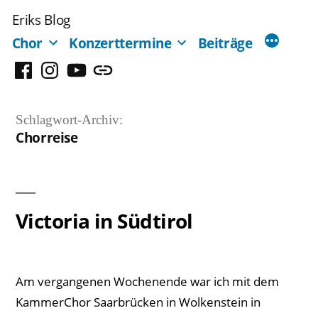
Zum
Eriks Blog
Inhalt
Chor
Konzerttermine
Beiträge
springen
Facebook
Instagram
YouTube
Mastodon
Schlagwort-Archiv:
Chorreise
Victoria in Südtirol
Am vergangenen Wochenende war ich mit dem
KammerChor Saarbrücken in Wolkenstein in