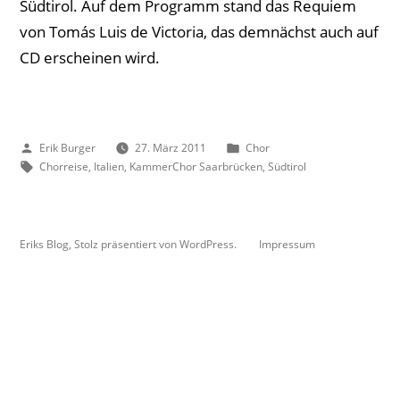
Südtirol. Auf dem Programm stand das Requiem
von Tomás Luis de Victoria, das demnächst auch auf
CD erscheinen wird.
Veröffentlicht
Veröffentlicht
Erik Burger
27. März 2011
Chor
von
Schlagwörter:
unter
Chorreise
,
Italien
,
KammerChor Saarbrücken
,
Südtirol
Eriks Blog
,
Stolz präsentiert von WordPress.
Impressum