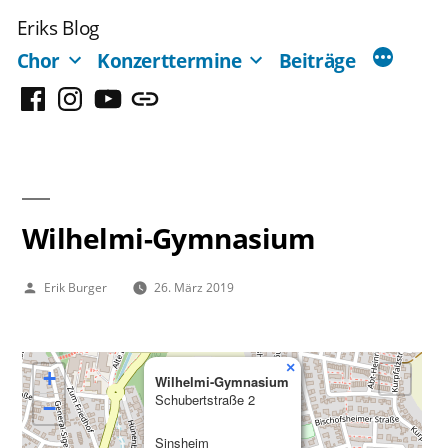
Zum
Eriks Blog
Inhalt
Chor
Konzerttermine
Beiträge
springen
Facebook
Instagram
YouTube
Mastodon
Wilhelmi-Gymnasium
Veröffentlicht
Erik Burger
26. März 2019
von
×
+
Wilhelmi-Gymnasium
Schubertstraße 2
−
Sinsheim