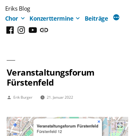
Zum
Eriks Blog
Inhalt
Chor
Konzerttermine
Beiträge
springen
Facebook
Instagram
YouTube
Mastodon
Veranstaltungsforum
Fürstenfeld
Veröffentlicht
Erik Burger
21. Januar 2022
von
×
+
Veranstaltungsforum Fürstenfeld
Fürstenfeld 12
−