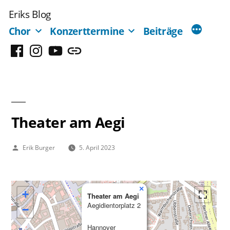
Zum
Eriks Blog
Inhalt
Chor
Konzerttermine
Beiträge
springen
Facebook
Instagram
YouTube
Mastodon
Theater am Aegi
Veröffentlicht
Erik Burger
5. April 2023
von
×
+
Theater am Aegi
Aegidientorplatz 2
−
Hannover