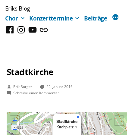
Zum
Eriks Blog
Inhalt
Chor
Konzerttermine
Beiträge
springen
Facebook
Instagram
YouTube
Mastodon
Stadtkirche
Veröffentlicht
Erik Burger
22. Januar 2016
von
zu
Schreibe einen Kommentar
Stadtkirche
×
+
Stadtkirche
Kirchplatz 1
−