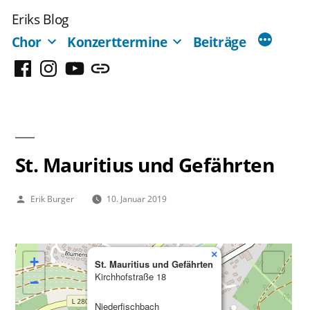
Zum
Eriks Blog
Inhalt
Chor
Konzerttermine
Beiträge
springen
Facebook
Instagram
YouTube
Mastodon
St. Mauritius und Gefährten
Veröffentlicht
Erik Burger
10. Januar 2019
von
×
+
St. Mauritius und Gefährten
Kirchhofstraße 18
−
Niederfischbach