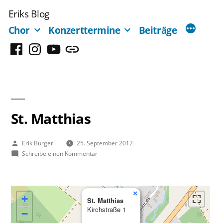
Zum
Eriks Blog
Inhalt
Chor
Konzerttermine
Beiträge
springen
Facebook
Instagram
YouTube
Mastodon
St. Matthias
Veröffentlicht
Erik Burger
25. September 2012
von
zu
Schreibe einen Kommentar
St.
Matthias
×
+
St. Matthias
Kirchstraße 1
−