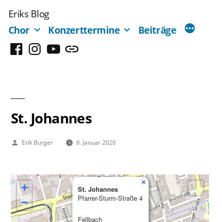
Zum
Eriks Blog
Inhalt
Chor
Konzerttermine
Beiträge
springen
Facebook
Instagram
YouTube
Mastodon
St. Johannes
Veröffentlicht
Erik Burger
8. Januar 2026
von
×
+
St. Johannes
Pfarrer-Sturm-Straße 4
−
Fellbach