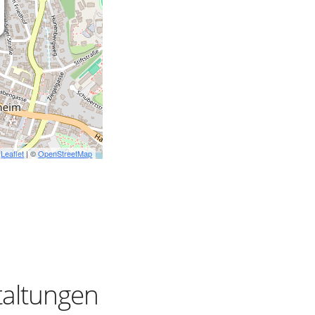
Leaflet
| ©
OpenStreetMap
taltungen