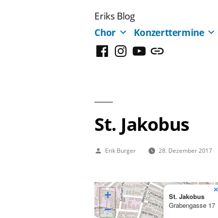
Zum
Eriks Blog
Inhalt
Chor
Konzerttermine
springen
Facebook
Instagram
YouTube
Mastodon
St. Jakobus
Veröffentlicht
Erik Burger
28. Dezember 2017
von
×
+
St. Jakobus
Grabengasse 17
−