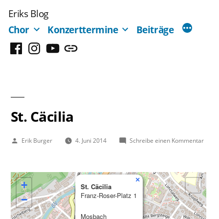
Zum
Eriks Blog
Inhalt
Chor
Konzerttermine
Beiträge
springen
Facebook
Instagram
YouTube
Mastodon
St. Cäcilia
Veröffentlicht
zu
Erik Burger
4. Juni 2014
Schreibe einen Kommentar
von
St.
Cäcili
×
+
St. Cäcilia
Franz-Roser-Platz 1
−
Mosbach