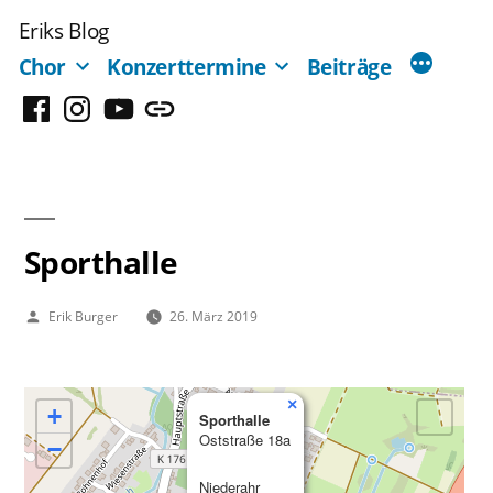
Zum
Eriks Blog
Inhalt
Chor
Konzerttermine
Beiträge
springen
Facebook
Instagram
YouTube
Mastodon
Sporthalle
Veröffentlicht
Erik Burger
26. März 2019
von
×
+
Sporthalle
Oststraße 18a
−
Niederahr