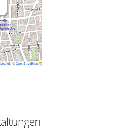
Leaflet
| ©
OpenStreetMap
taltungen