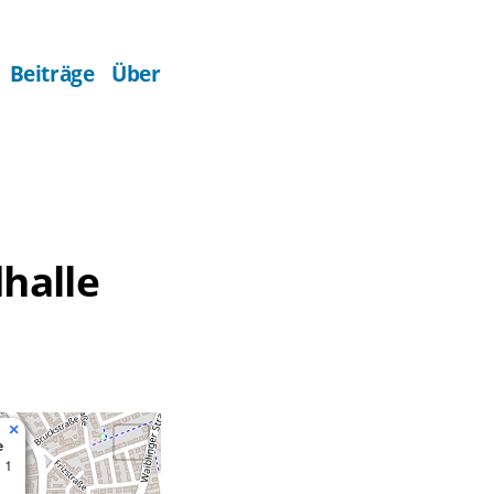
Beiträge
Über
halle
×
e
 1