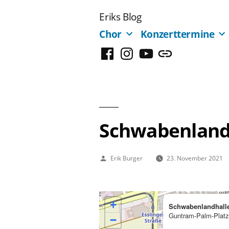
Zum
Eriks Blog
Inhalt
Chor
Konzerttermine
springen
Facebook
Instagram
YouTube
Mastodon
Schwabenland
Veröffentlicht
Erik Burger
23. November 2021
von
+
Schwabenlandhall
Guntram-Palm-Platz
−