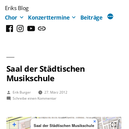
Zum
Eriks Blog
Inhalt
Chor
Konzerttermine
Beiträge
springen
Facebook
Instagram
YouTube
Mastodon
Saal der Städtischen
Musikschule
Veröffentlicht
Erik Burger
27. März 2012
von
zu
Schreibe einen Kommentar
Saal
der
Städtischen
×
Musikschule
+
Saal der Städtischen Musikschule