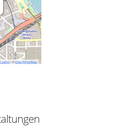
Leaflet
| ©
OpenStreetMap
taltungen