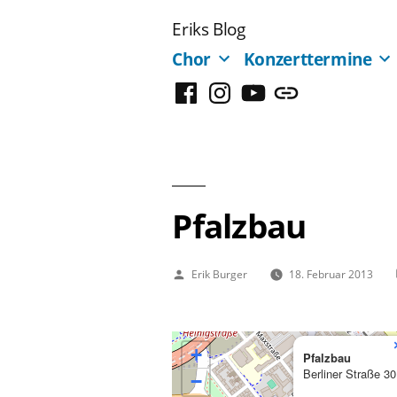
Zum
Eriks Blog
Inhalt
Chor
Konzerttermine
springen
Facebook
Instagram
YouTube
Mastodon
Pfalzbau
Veröffentlicht
Erik Burger
18. Februar 2013
von
+
Pfalzbau
Berliner Straße 30
−