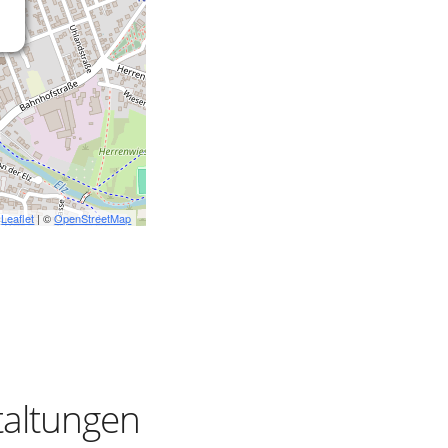
Leaflet
| ©
OpenStreetMap
taltungen