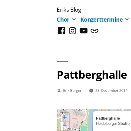
Zum
Eriks Blog
Inhalt
Chor
Konzerttermine
springen
Facebook
Instagram
YouTube
Mastodon
Pattberghalle
Veröffentlicht
Erik Burger
28. Dezember 2014
von
+
Pattberghalle
Heidelberger Straße
−