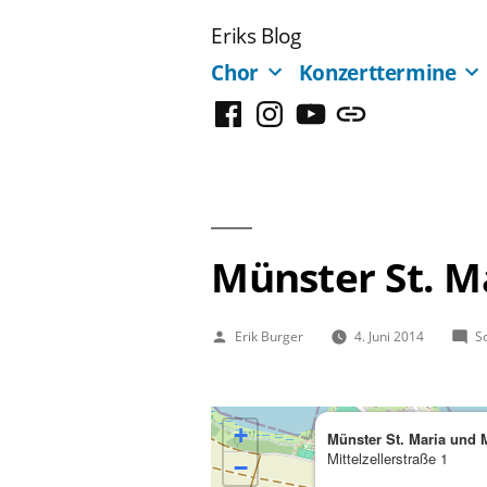
Zum
Eriks Blog
Inhalt
Chor
Konzerttermine
springen
Facebook
Instagram
YouTube
Mastodon
Münster St. M
Veröffentlicht
Erik Burger
4. Juni 2014
S
von
+
Münster St. Maria und 
Mittelzellerstraße 1
−