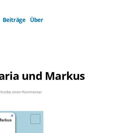
Beiträge
Über
aria und Markus
zu
chreibe einen Kommentar
Münster
St.
Maria
×
und
Markus
Markus