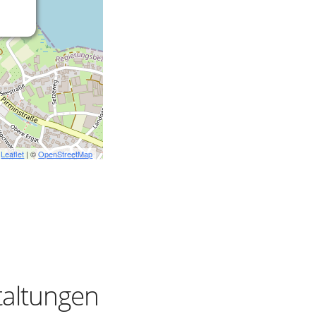
Leaflet
| ©
OpenStreetMap
taltungen