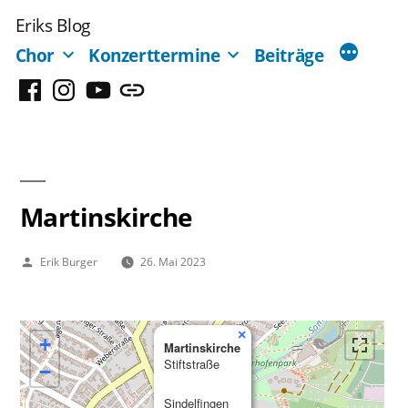
Zum
Eriks Blog
Inhalt
Chor
Konzerttermine
Beiträge
springen
Facebook
Instagram
YouTube
Mastodon
Martinskirche
Veröffentlicht
Erik Burger
26. Mai 2023
von
×
+
Martinskirche
Stiftstraße
−
Sindelfingen