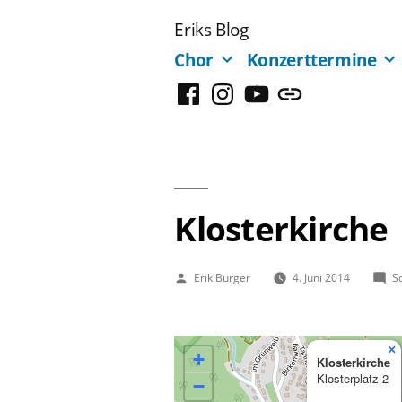
Zum
Eriks Blog
Inhalt
Chor
Konzerttermine
springen
Facebook
Instagram
YouTube
Mastodon
Klosterkirche
Veröffentlicht
Erik Burger
4. Juni 2014
S
von
×
+
Klosterkirche
Klosterplatz 2
−