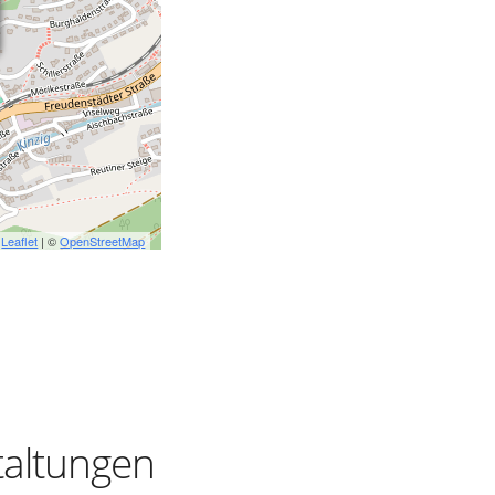
Leaflet
| ©
OpenStreetMap
taltungen