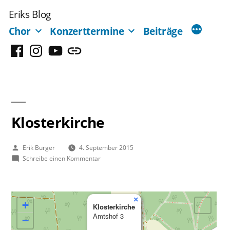
Zum
Eriks Blog
Inhalt
Chor
Konzerttermine
Beiträge
springen
Facebook
Instagram
YouTube
Mastodon
Klosterkirche
Veröffentlicht
Erik Burger
4. September 2015
von
zu
Schreibe einen Kommentar
Klosterkirche
×
+
Klosterkirche
Amtshof 3
−