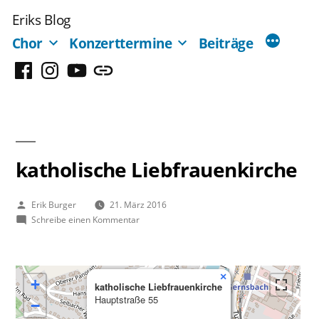
Zum
Eriks Blog
Inhalt
Chor
Konzerttermine
Beiträge
springen
Facebook
Instagram
YouTube
Mastodon
katholische Liebfrauenkirche
Veröffentlicht
Erik Burger
21. März 2016
von
zu
Schreibe einen Kommentar
katholische
Liebfrauenkirche
×
+
katholische Liebfrauenkirche
Hauptstraße 55
−