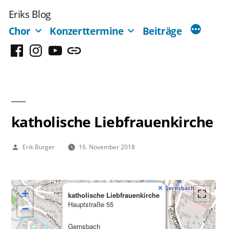
Zum
Eriks Blog
Inhalt
Chor
Konzerttermine
Beiträge
springen
Facebook
Instagram
YouTube
Mastodon
katholische Liebfrauenkirche
Veröffentlicht
Erik Burger
16. November 2018
von
×
+
katholische Liebfrauenkirche
Hauptstraße 55
−
Gernsbach