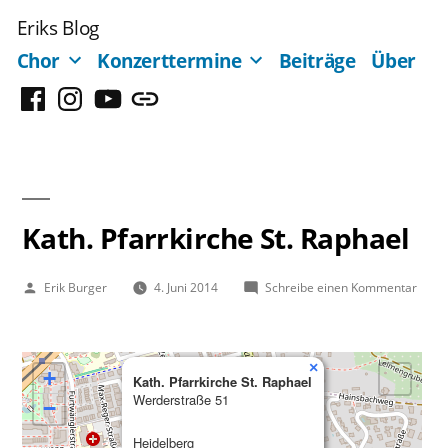
Zum
Eriks Blog
Inhalt
Chor
Konzerttermine
Beiträge
Über
springen
Facebook
Instagram
YouTube
Mastodon
Kath. Pfarrkirche St. Raphael
Veröffentlicht
zu
Erik Burger
4. Juni 2014
Schreibe einen Kommentar
von
Kath.
Pfarr
St.
×
Rapha
+
Kath. Pfarrkirche St. Raphael
Werderstraße 51
−
Heidelberg