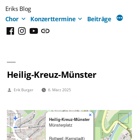
Zum
Eriks Blog
Inhalt
Chor
Konzerttermine
Beiträge
springen
Facebook
Instagram
YouTube
Mastodon
Heilig-Kreuz-Münster
Veröffentlicht
Erik Burger
6. März 2025
von
×
+
Heilig-Kreuz-Münster
Münsterplatz
−
Rottweil (Kernstadt)