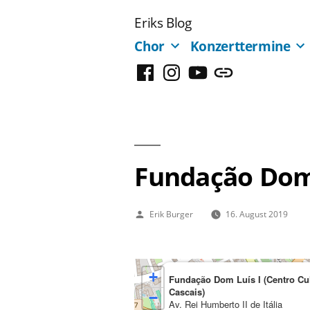
Zum
Eriks Blog
Inhalt
Chor
Konzerttermine
springen
Facebook
Instagram
YouTube
Mastodon
Fundação Dom L
Veröffentlicht
Erik Burger
16. August 2019
von
+
Fundação Dom Luís I (Centro Cul
Cascais)
−
Av. Rei Humberto II de Itália