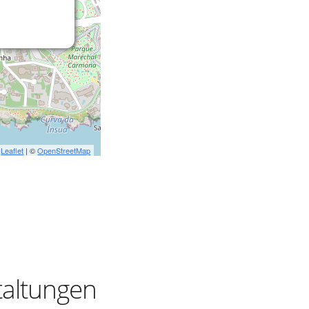
Leaflet
| ©
OpenStreetMap
taltungen