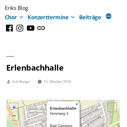
Zum
Eriks Blog
Inhalt
Chor
Konzerttermine
Beiträge
springen
Facebook
Instagram
YouTube
Mastodon
Erlenbachhalle
Veröffentlicht
Erik Burger
15. Oktober 2018
von
×
+
Erlenbachhalle
Horstweg 4
−
Bad Camberg