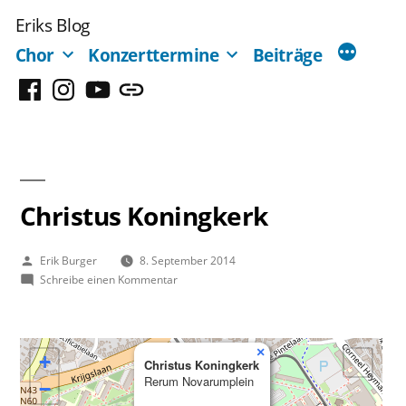
Zum
Eriks Blog
Inhalt
Chor
Konzerttermine
Beiträge
springen
Facebook
Instagram
YouTube
Mastodon
Christus Koningkerk
Veröffentlicht
Erik Burger
8. September 2014
von
zu
Schreibe einen Kommentar
Christus
Koningkerk
×
+
Christus Koningkerk
Rerum Novarumplein
−