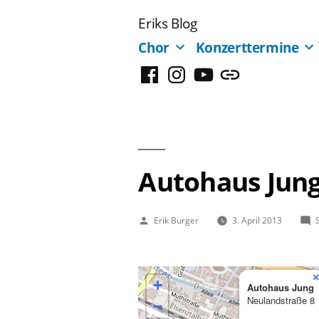
Zum
Eriks Blog
Inhalt
Chor
Konzerttermine
springen
Facebook
Instagram
YouTube
Mastodon
Autohaus Jun
Veröffentlicht
Erik Burger
3. April 2013
von
×
+
Autohaus Jung
Neulandstraße 8
−