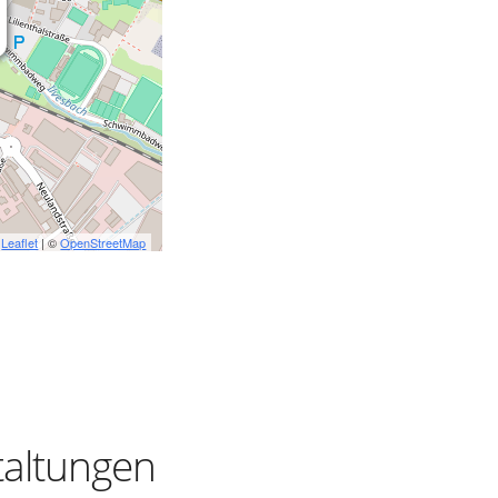
Leaflet
| ©
OpenStreetMap
taltungen