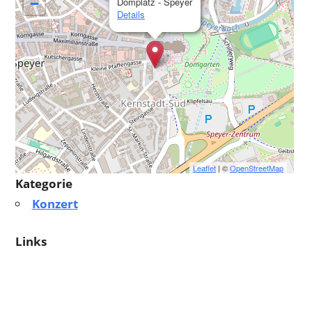
−
Domplatz - Speyer
Details
Leaflet
| ©
OpenStreetMap
Kategorie
Konzert
Links