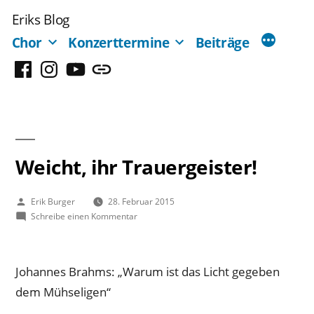
Zum
Eriks Blog
Inhalt
Chor
Konzerttermine
Beiträge
springen
Facebook
Instagram
YouTube
Mastodon
Weicht, ihr Trauergeister!
Veröffentlicht
Erik Burger
28. Februar 2015
von
zu
Schreibe einen Kommentar
Weicht,
ihr
Trauergeister!
Johannes Brahms: „Warum ist das Licht gegeben
dem Mühseligen“