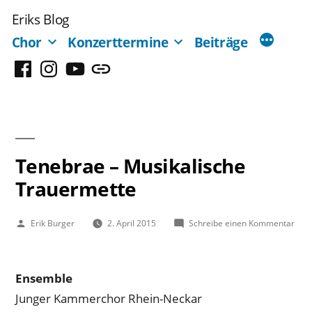
Zum
Eriks Blog
Inhalt
Chor
Konzerttermine
Beiträge
springen
Facebook
Instagram
YouTube
Mastodon
Tenebrae – Musikalische
Trauermette
Veröffentlicht
zu
Erik Burger
2. April 2015
Schreibe einen Kommentar
von
Ten
–
Musi
Ensemble
Trau
Junger Kammerchor Rhein-Neckar