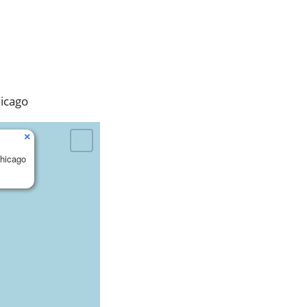
hicago
×
hicago