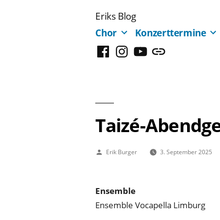
Zum
Eriks Blog
Inhalt
Chor
Konzerttermine
springen
Facebook
Instagram
YouTube
Mastodon
Taizé-Abendg
Veröffentlicht
Erik Burger
3. September 2025
von
Ensemble
Ensemble Vocapella Limburg