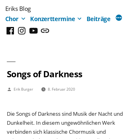
Zum
Eriks Blog
Inhalt
Chor
Konzerttermine
Beiträge
springen
Facebook
Instagram
YouTube
Mastodon
Songs of Darkness
Veröffentlicht
Erik Burger
8. Februar 2020
von
Die Songs of Darkness sind Musik der Nacht und
Dunkelheit. In diesem ungewöhnlichen Werk
verbinden sich klassische Chormusik und