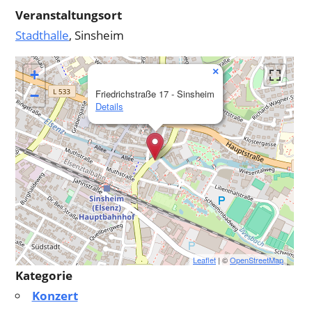
Veranstaltungsort
Stadthalle
, Sinsheim
×
+
−
Friedrichstraße 17 - Sinsheim
Details
Leaflet
| ©
OpenStreetMap
Kategorie
Konzert