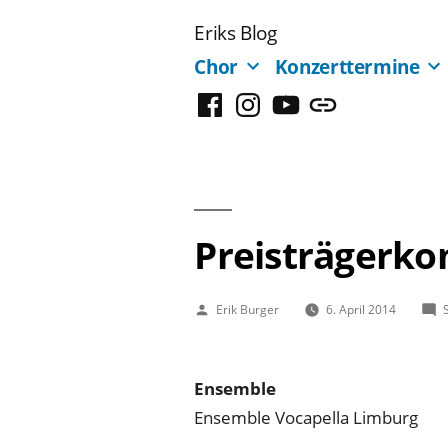
Zum
Eriks Blog
Inhalt
Chor
Konzerttermine
springen
Facebook
Instagram
YouTube
Mastodon
Preisträgerko
Veröffentlicht
Erik Burger
6. April 2014
von
Ensemble
Ensemble Vocapella Limburg