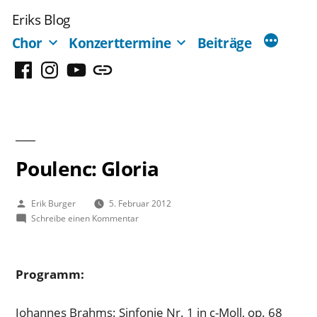
Zum
Eriks Blog
Inhalt
Chor
Konzerttermine
Beiträge
springen
Facebook
Instagram
YouTube
Mastodon
Poulenc: Gloria
Veröffentlicht
Erik Burger
5. Februar 2012
von
zu
Schreibe einen Kommentar
Poulenc:
Gloria
Programm:
Johannes Brahms: Sinfonie Nr. 1 in c-Moll, op. 68