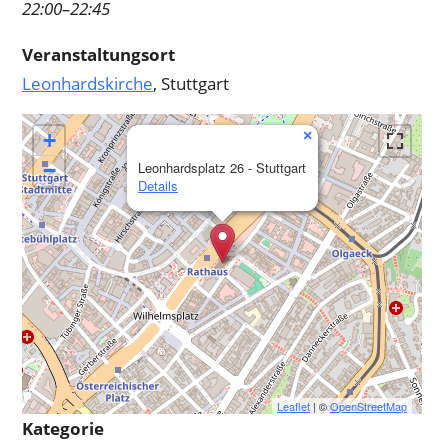
22:00–22:45
Veranstaltungsort
Leonhardskirche
, Stuttgart
×
+
−
Leonhardsplatz 26 - Stuttgart
Details
Leaflet
| ©
OpenStreetMap
Kategorie