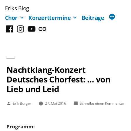
Zum
Eriks Blog
Inhalt
Chor
Konzerttermine
Beiträge
springen
Facebook
Instagram
YouTube
Mastodon
Nachtklang-Konzert
Deutsches Chorfest: … von
Lieb und Leid
Veröffentlicht
zu
Erik Burger
27. Mai 2016
Schreibe einen Kommentar
von
Nach
Kon
Deu
Programm:
Chor