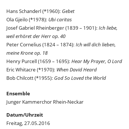
…
von
Hans Schanderl (*1960):
Gebet
Lieb
Ola Gjeilo (*1978):
Ubi caritas
und
Josef Gabriel Rheinberger (1839 – 1901):
Ich liebe,
Leid
weil erhöret der Herr op. 40
Peter Cornelius (1824 – 1874):
Ich will dich lieben,
meine Krone op. 18
Henry Purcell (1659 – 1695):
Hear My Prayer, O Lord
Eric Whitacre (*1970):
When David Heard
Bob Chilcott (*1955):
God So Loved the World
Ensemble
Junger Kammerchor Rhein-Neckar
Datum/Uhrzeit
Freitag, 27.05.2016