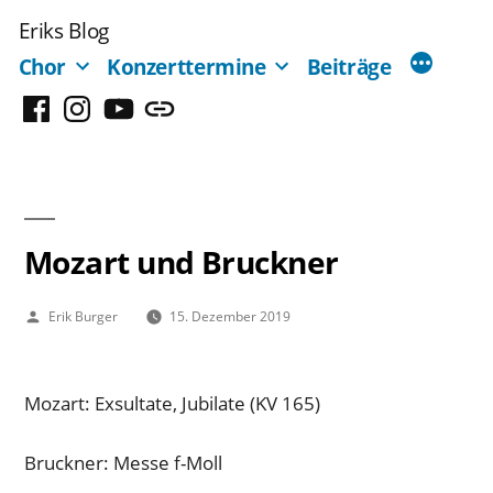
Zum
Eriks Blog
Inhalt
Chor
Konzerttermine
Beiträge
springen
Facebook
Instagram
YouTube
Mastodon
Mozart und Bruckner
Veröffentlicht
Erik Burger
15. Dezember 2019
von
Mozart: Exsultate, Jubilate (KV 165)
Bruckner: Messe f-Moll