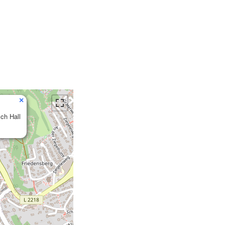
×
ch Hall