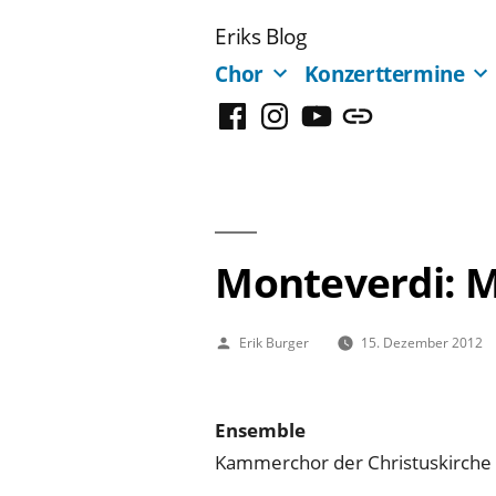
Zum
Eriks Blog
Inhalt
Chor
Konzerttermine
springen
Facebook
Instagram
YouTube
Mastodon
Monteverdi: 
Veröffentlicht
Erik Burger
15. Dezember 2012
von
Ensemble
Kammerchor der Christuskirche 