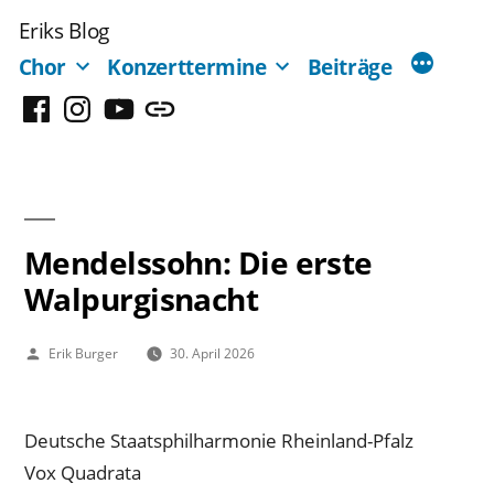
Zum
Eriks Blog
Inhalt
Chor
Konzerttermine
Beiträge
springen
Facebook
Instagram
YouTube
Mastodon
Mendelssohn: Die erste
Walpurgisnacht
Veröffentlicht
Erik Burger
30. April 2026
von
Deutsche Staatsphilharmonie Rheinland-Pfalz
Vox Quadrata