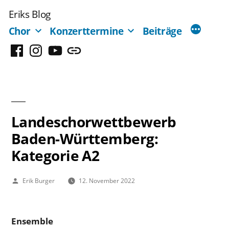
Zum
Eriks Blog
Inhalt
Chor
Konzerttermine
Beiträge
springen
Facebook
Instagram
YouTube
Mastodon
Landeschorwettbewerb
Baden-Württemberg:
Kategorie A2
Veröffentlicht
Erik Burger
12. November 2022
von
Ensemble