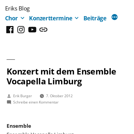
Zum
Eriks Blog
Inhalt
Chor
Konzerttermine
Beiträge
springen
Facebook
Instagram
YouTube
Mastodon
Konzert mit dem Ensemble
Vocapella Limburg
Veröffentlicht
Erik Burger
7. Oktober 2012
von
zu
Schreibe einen Kommentar
Konzert
mit
dem
Ensemble
Ensemble
Vocapella