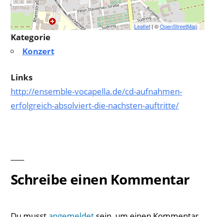
Leaflet
| ©
OpenStreetMap
Kategorie
Konzert
Links
http://ensemble-vocapella.de/cd-aufnahmen-
erfolgreich-absolviert-die-nachsten-auftritte/
Schreibe einen Kommentar
Du musst
angemeldet
sein, um einen Kommentar