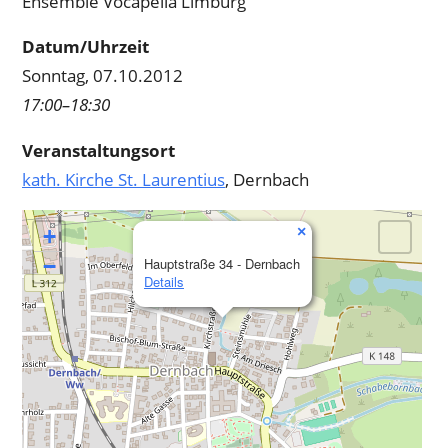
Ensemble Vocapella Limburg
Limburg
Datum/Uhrzeit
Sonntag, 07.10.2012
17:00–18:30
Veranstaltungsort
kath. Kirche St. Laurentius
, Dernbach
×
+
−
Hauptstraße 34 - Dernbach
Details