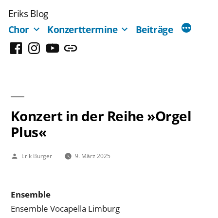
Zum
Eriks Blog
Inhalt
Chor
Konzerttermine
Beiträge
springen
Facebook
Instagram
YouTube
Mastodon
Konzert in der Reihe »Orgel
Plus«
Veröffentlicht
Erik Burger
9. März 2025
von
Ensemble
Ensemble Vocapella Limburg