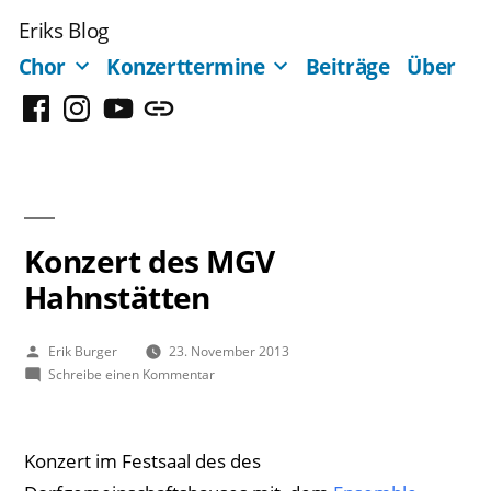
Zum
Eriks Blog
Inhalt
Chor
Konzerttermine
Beiträge
Über
springen
Facebook
Instagram
YouTube
Mastodon
Konzert des MGV
Hahnstätten
Veröffentlicht
Erik Burger
23. November 2013
von
zu
Schreibe einen Kommentar
Konzert
des
MGV
Konzert im Festsaal des des
Hahnstätten