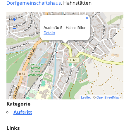
Dorfgemeinschaftshaus
, Hahnstätten
×
+
−
Austraße 5 - Hahnstätten
Details
Leaflet
| ©
OpenStreetMap
Kategorie
Auftritt
Links