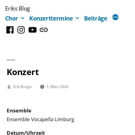
Zum
Eriks Blog
Inhalt
Chor
Konzerttermine
Beiträge
springen
Facebook
Instagram
YouTube
Mastodon
Konzert
Veröffentlicht
Erik Burger
3. März 2024
von
Ensemble
Ensemble Vocapella Limburg
Datum/Uhrzeit