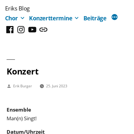
Zum
Eriks Blog
Inhalt
Chor
Konzerttermine
Beiträge
springen
Facebook
Instagram
YouTube
Mastodon
Konzert
Veröffentlicht
Erik Burger
25. Juni 2023
von
Ensemble
Man(n) Singt!
Datum/Uhrzeit