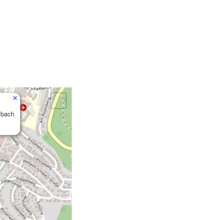
×
sbach