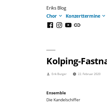
Zum
Eriks Blog
Inhalt
Chor
Konzerttermine
springen
Facebook
Instagram
YouTube
Mastodon
Kolping-Fastn
Veröffentlicht
Erik Burger
22. Februar 2020
von
Ensemble
Die Kandelschiffer