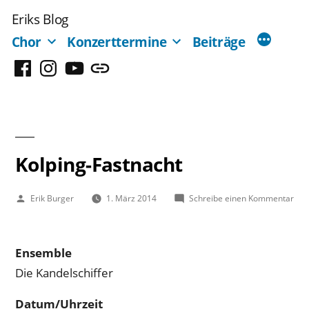
Zum
Eriks Blog
Inhalt
Chor
Konzerttermine
Beiträge
springen
Facebook
Instagram
YouTube
Mastodon
Kolping-Fastnacht
Veröffentlicht
zu
Erik Burger
1. März 2014
Schreibe einen Kommentar
von
Kolp
Fas
Ensemble
Die Kandelschiffer
Datum/Uhrzeit